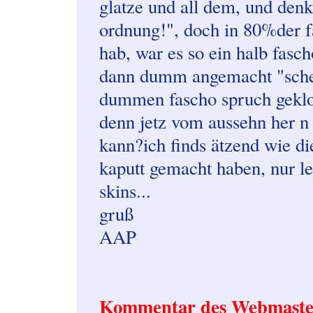
glatze und all dem, und denk 
ordnung!", doch in 80%der fä
hab, war es so ein halb fasc
dann dumm angemacht "schei
dummen fascho spruch geklop
denn jetz vom aussehn her n
kann?ich finds ätzend wie di
kaputt gemacht haben, nur lei
skins...
gruß
AAP
Kommentar des Webmaste