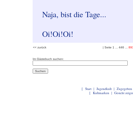
Naja, bist die Tage...
Oi!Oi!Oi!
<< zurück
| Seite
1
...
446
...
89
Im Gästebuch suchen:
[
Start
|
Jugendkult
|
Zugegeben
[
Kultmarken
|
Gesicht zeige