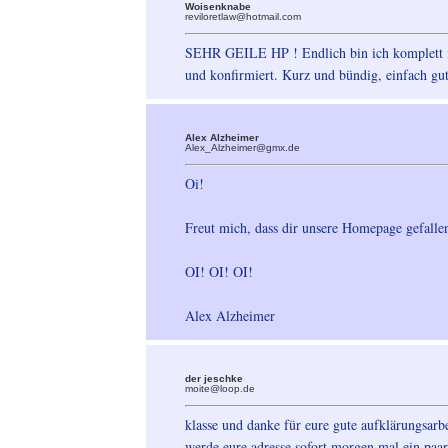
Woisenknabe
reviloretlaw@hotmail.com
SEHR GEILE HP ! Endlich bin ich komplett i
und konfirmiert. Kurz und bündig, einfach gu
Alex Alzheimer
Alex_Alzheimer@gmx.de
Oi!
Freut mich, dass dir unsere Homepage gefalle
OI! OI! OI!
Alex Alzheimer
der jeschke
moite@loop.de
klasse und danke für eure gute aufklärungsarbe
werde eure adresse sofort morgen mal ein paa