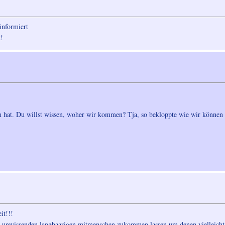
nformiert
t!
n hat. Du willst wissen, woher wir kommen? Tja, so bekloppte wie wir können
it!!!
r unwissenden langhaarigen mitmenschen zukommen lassen um denen vielleicht m