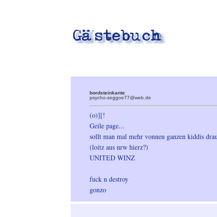
bordsteinkante
psycho-zeggoe77@web.de
(o)][!
Geile page...
sollt man mal mehr vonnen ganzen kiddis drauf
(loitz aus nrw hierz?)
UNITED WINZ
fuck n destroy
gonzo