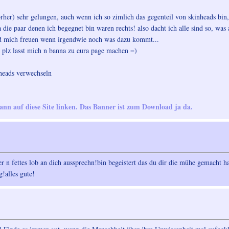
orher) sehr gelungen, auch wenn ich so zimlich das gegenteil von skinheads bin,
die paar denen ich begegnet bin waren rechts! also dacht ich alle sind so, was a
 mich freuen wenn irgendwie noch was dazu kommt...
e, plz lasst mich n banna zu eura page machen =)
nheads verwechseln
kann auf diese Site linken. Das Banner ist zum Download ja da.
er n fettes lob an dich aussprechn!bin begeistert das du dir die mühe gemacht
g!alles gute!