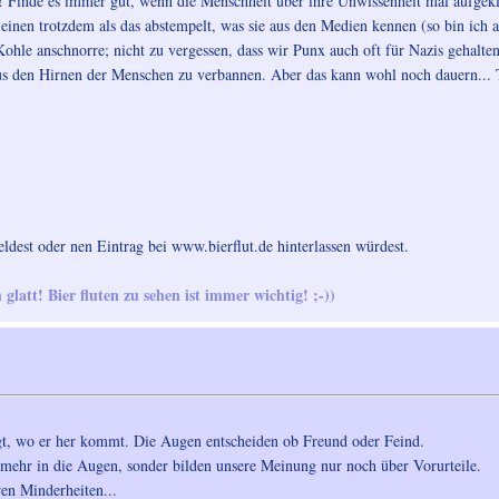
t! Finde es immer gut, wenn die Menschheit über ihre Unwissenheit mal aufgeklä
einen trotzdem als das abstempelt, was sie aus den Medien kennen (so bin ich a
ohle anschnorre; nicht zu vergessen, dass wir Punx auch oft für Nazis gehalte
 aus den Hirnen der Menschen zu verbannen. Aber das kann wohl noch dauern... T
dest oder nen Eintrag bei www.bierflut.de hinterlassen würdest.
glatt! Bier fluten zu sehen ist immer wichtig! ;-))
ägt, wo er her kommt. Die Augen entscheiden ob Freund oder Feind.
 mehr in die Augen, sonder bilden unsere Meinung nur noch über Vorurteile.
ren Minderheiten...