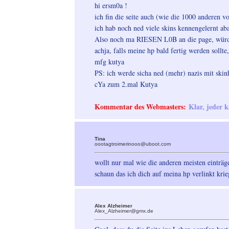
hi ersm0a !
ich fin die seite auch (wie die 1000 anderen v
ich hab noch ned viele skins kennengelernt aba 
Also noch ma RIESEN L0B an die page, würd
achja, falls meine hp bald fertig werden sollt
mfg kutya
PS: ich werde sicha ned (mehr) nazis mit ski
cYa zum 2.mal Kutya
Kommentar des Webmasters:
Klar, jeder 
Tina
oootagtroimerinooo@uboot.com
wollt nur mal wie die anderen meisten einträg
schaun das ich dich auf meina hp verlinkt krie
Alex Alzheimer
Alex_Alzheimer@gmx.de