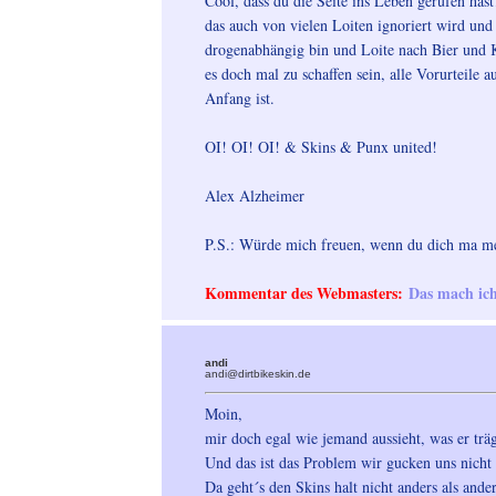
Cool, dass du die Seite ins Leben gerufen has
das auch von vielen Loiten ignoriert wird und 
drogenabhängig bin und Loite nach Bier und K
es doch mal zu schaffen sein, alle Vorurteile
Anfang ist.
OI! OI! OI! & Skins & Punx united!
Alex Alzheimer
P.S.: Würde mich freuen, wenn du dich ma mel
Kommentar des Webmasters:
Das mach ich 
andi
andi@dirtbikeskin.de
Moin,
mir doch egal wie jemand aussieht, was er tr
Und das ist das Problem wir gucken uns nicht
Da geht´s den Skins halt nicht anders als ande