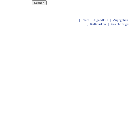
[
Start
|
Jugendkult
|
Zugegeben
[
Kultmarken
|
Gesicht zeige