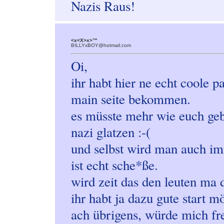
Nazis Raus!
<x<X>x>™
BILLYxBOY@hotmail.com
Oi,
ihr habt hier ne echt coole p
main seite bekommen.
es müsste mehr wie euch geb
nazi glatzen :-(
und selbst wird man auch im
ist echt sche*ße.
wird zeit das den leuten ma 
ihr habt ja dazu gute start mö
ach übrigens, würde mich fr