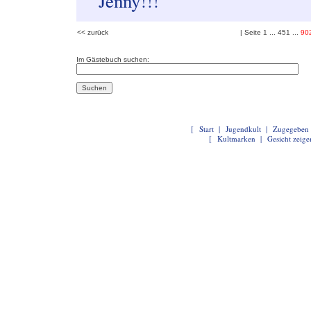
Jenny!!!
<< zurück
| Seite
1
...
451
...
90
Im Gästebuch suchen:
[
Start
|
Jugendkult
|
Zugegeben
[
Kultmarken
|
Gesicht zeige