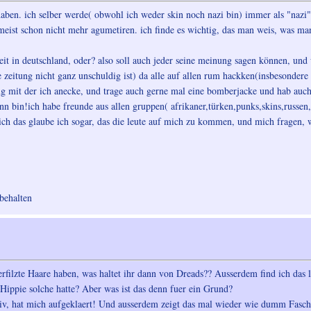
u haben. ich selber werde( obwohl ich weder skin noch nazi bin) immer als "nazi
meist schon nicht mehr agumetiren. ich finde es wichtig, das man weis, was man
t in deutschland, oder? also soll auch jeder seine meinung sagen können, und we
 zeitung nicht ganz unschuldig ist) da alle auf allen rum hackken(insbesondere 
ng mit der ich anecke, und trage auch gerne mal eine bomberjacke und hab auch
nn bin!ich habe freunde aus allen gruppen( afrikaner,türken,punks,skins,russen
 ich das glaube ich sogar, das die leute auf mich zu kommen, und mich fragen, wa
 behalten
filzte Haare haben, was haltet ihr dann von Dreads?? Ausserdem find ich das l
r Hippie solche hatte? Aber was ist das denn fuer ein Grund?
tiv, hat mich aufgeklaert! Und ausserdem zeigt das mal wieder wie dumm Fascho