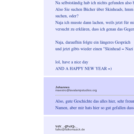
Na selbstständig hab ich nichts gefunden also
Also Sie suchen Bücher über Skinheads, hmm 
suchen, oder?
Naja ich musste dann lachen, weils jetzt für m
versucht zu erklären, dass ich genau das Gegen
Naja, daraufhin folgte ein längeres Gespräch
und jetzt gibts wieder einen "Skinhead = Naz
lol, have a nice day
AND A HAPPY NEW YEAR =)
Johannes
maestro@lavalampstudios.org
Also, gute Geschichte das alles hier, sehr freu
Namen, aber mir hats hier so gut gefallen dass 
VdV_.-([FoX])-._
falko@falkomaack.de