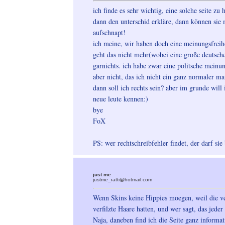
ich finde es sehr wichtig, eine solche seite z
dann den unterschid erkläre, dann können sie 
aufschnapt!
ich meine, wir haben doch eine meinungsfreihei
geht das nicht mehr(wobei eine große deutsche
garnichts. ich habe zwar eine politsche meinu
aber nicht, das ich nicht ein ganz normaler ma
dann soll ich rechts sein? aber im grunde will
neue leute kennen:)
bye
FoX
PS: wer rechtschreibfehler findet, der darf sie
just me
justme_ratti@hotmail.com
Wenn Skins keine Hippies moegen, weil die ver
verfilzte Haare hatten, und wer sagt, das jede
Naja, daneben find ich die Seite ganz informa