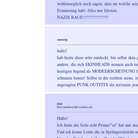
wohlmoeglich noch sagen, dass sie welche seie
Erinnerung hab) Alles nur Idioten.
NAZIS RAUS!!!!!!!!!!!!!!!!!
sweety
hallo!
hab heute diese seite entdeckt. bin selbst skin
andere, die sich SKINHEADS nennen auch tun 
heutigen Jugend als MODEERSCHEINUNG hervort
schnauze hauen! Selbst in der rechten szene, 
angesagten PUNK OUTFITS ala zerissene jea
ICH
fam.weldner@t-online.de
Hallo!
Ich finde die Seite echt Prima!"oi" hat mir m
Und ich kenne Leute die in Sprängerstiefeln