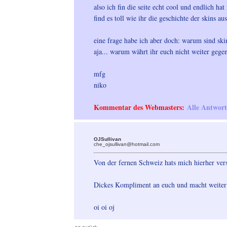
also ich fin die seite echt cool und endlich h
find es toll wie ihr die geschichte der skins 
eine frage habe ich aber doch: warum sind ski
aja... warum währt ihr euch nicht weiter gegen 
mfg
niko
Kommentar des Webmasters:
Alle Antwort
OJSullivan
che_ojsullivan@hotmail.com
Von der fernen Schweiz hats mich hierher versc
Dickes Kompliment an euch und macht weiter
oi oi oj