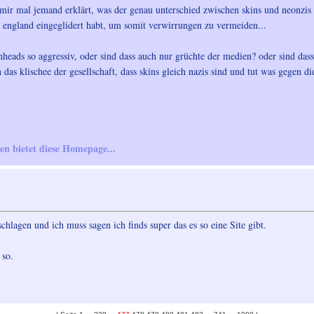
at mir mal jemand erklärt, was der genau unterschied zwischen skins und neonzis 
aus england eingeglidert habt, um somit verwirrungen zu vermeiden...
nheads so aggressiv, oder sind dass auch nur grüchte der medien? oder sind da
das klischee der gesellschaft, dass skins gleich nazis sind und tut was gegen di
en bietet diese Homepage...
hlagen und ich muss sagen ich finds super das es so eine Site gibt.
 so.