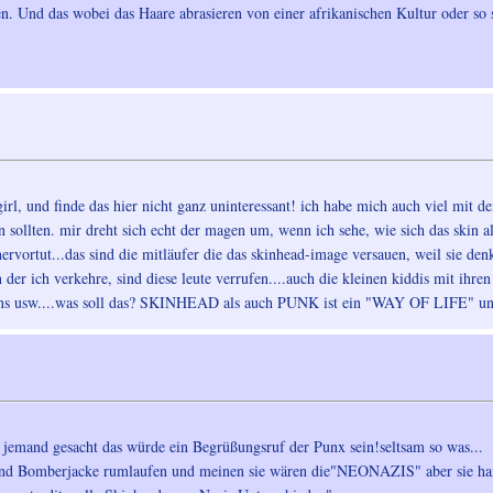
n. Und das wobei das Haare abrasieren von einer afrikanischen Kultur oder so 
-girl, und finde das hier nicht ganz uninteressant! ich habe mich auch viel mit 
sollten. mir dreht sich echt der magen um, wenn ich sehe, wie sich das skin
ut...das sind die mitläufer die das skinhead-image versauen, weil sie denk
in der ich verkehre, sind diese leute verrufen....auch die kleinen kiddis mit 
ns usw....was soll das? SKINHEAD als auch PUNK ist ein "WAY OF LIFE" un
a jemand gesacht das würde ein Begrüßungsruf der Punx sein!seltsam so was...
 und Bomberjacke rumlaufen und meinen sie wären die"NEONAZIS" aber sie ha