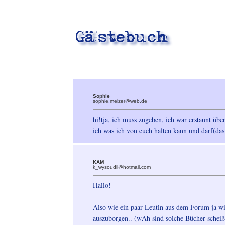
Sophie
sophie.melzer@web.de
hi!tja, ich muss zugeben, ich war erstaunt übe
ich was ich von euch halten kann und darf(das 
KAM
k_wysoudil@hotmail.com
Hallo!
Also wie ein paar Leutln aus dem Forum ja w
auszuborgen.. (wAh sind solche Bücher scheiße