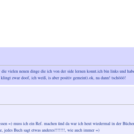
r die vielen neuen dinge die ich von der side lernen konnt.ich bin links und ha
klingt zwar doof, ich weiß, is aber positiv gemeint).ok, na dann! tschööö!
issen =) muss ich ein Ref. machen ünd da war ich heut wiedermal in der Büch
, jedes Buch sagt etwas anderes!!!!!!!, wie auch immer =)