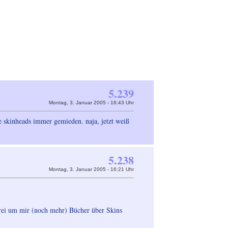
5.239
Montag, 3. Januar 2005 - 16:43 Uhr
be skinheads immer gemieden. naja, jetzt weiß
5.238
Montag, 3. Januar 2005 - 16:21 Uhr
erei um mir (noch mehr) Bücher über Skins