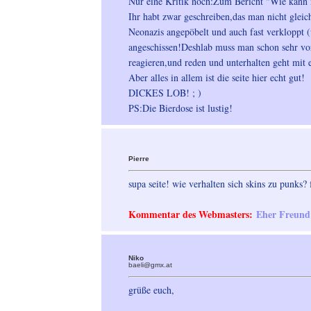
Nur eine Kritik noch:Zum Bericht "Wie kann 
Ihr habt zwar geschreiben,das man nicht glei
Neonazis angepöbelt und auch fast verkloppt 
angeschissen!Deshlab muss man schon sehr vors
reagieren,und reden und unterhalten geht mit 
Aber alles in allem ist die seite hier echt gut!
DICKES LOB! ; )
PS:Die Bierdose ist lustig!
Pierre
supa seite! wie verhalten sich skins zu punks?
Kommentar des Webmasters:
Eher Freund a
Niko
baeli@gmx.at
grüße euch,