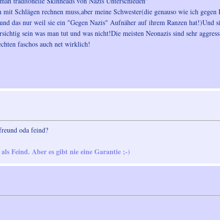
man traditonelle Skinheads von Nazis Unterschieden"
ch mit Schlägen rechnen muss,aber meine Schwester(die genauso wie ich gegen 
(und das nur weil sie ein "Gegen Nazis" Aufnäher auf ihrem Ranzen hat!)Und si
ichtig sein was man tut und was nicht!Die meisten Neonazis sind sehr aggressi
echten faschos auch net wirklich!
 freund oda feind?
ls Feind. Aber es gibt nie eine Garantie ;-)