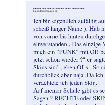
wieder so einer der dachte skins sind rechte
bigbadbrad@gmx.net
Ich bin eigentlich zufällig au
scheiß langer Name ). Hab mi
von vorne bis hinten durchgel
einverstanden . Das einzige V
mich ein "PUNK" mit OI! begr
jetzt schon wieder ?" er sagt
Skins sind , eben OI`s . So r
durchblick aber naja .Da ich e
verachtete ich jeden Skin.
Auf meiner Schule gibt es sehr
Sagen ? RECHTE oder SKINS 